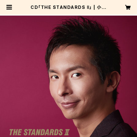
CD「THE STANDARDS Ⅱ」 | 小林
桂ONLINE SHOP