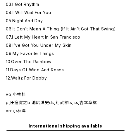
03.I Got Rhythm
04.I Will Wait For You
05.Night And Day
06.It Don’t Mean A Thing (If It Ain’t Got That Swing)
07.I Left My Heart In San Francisco
08.I’ve Got You Under My Skin
09.My Favorite Things
10.Over The Rainbow
11.Days Of Wine And Roses
12.Waltz For Debby
vo,小林桂
p,田窪寛之b,池尻洋史ds,則武諒ts,ss,吉本章紘
arr,小林洋
International shipping available